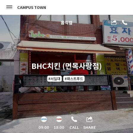
CAMPUS TOWN
음식점
BHC치킨 (면목사랑점)
#서일대
#패스트푸드
09:00
18:00
CALL
SHARE